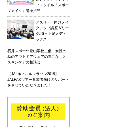
フスタイル「スポー
ツメイク」講座担当
アスリート向けメイ
クアップ講座 Vリー
グ/埼玉上尾メディ
ックス
石井スポーツ登山学校主催 女性の
為のアウトドアウェアの着こなしと
スキンケアの相談会
【JALホノルルマラソン2019】
JALPAKツアー参加者向けのサポート
に
をさせていただきました！