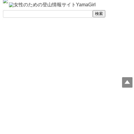
検
索:
令和3年度「Sports in Life推進プロジェクト（スポーツ実施を阻害する課題解決のための実
証実験）」【スポーツ庁委託事業】にて日焼け止めの塗り方、汗にも強いメイクアップを
動画で情報提供させていただいております。