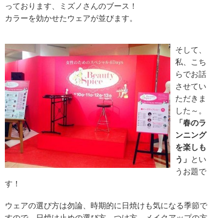
っております、ミズノさんのブース！
カラーを効かせたウェアが並びます。
そして、
私、こち
らでお話
させてい
ただきま
した～。
「春のラ
ンニング
を楽しも
う」
とい
うお題で
す！
ウェアの選び方は勿論、時期的に日焼けも気になる季節で
すので、日焼け止めの選び方、つけ方、メイクアップの方