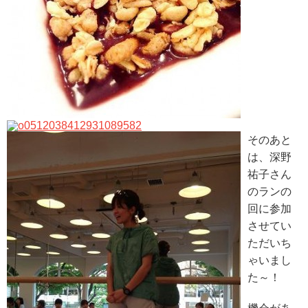
そのあと
は、深野
祐子さん
のランの
回に参加
させてい
ただいち
ゃいまし
た～！