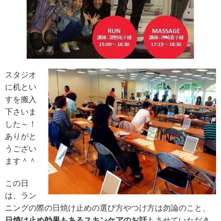
スタジオ
に机とい
すを搬入
下さいま
した～！
ありがと
うござい
ます＾＾
この日
は、ラン
ニングの際の日焼け止めの選び方やつけ方は勿論のこと、
日焼け止め効果もあるスキンケアのお話
もさせていただき