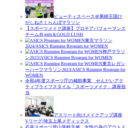
ビューティスペース＠果樹王国ひ
がしねさくらんぼマラソン
【スポーツメイク講座】プロチアパフォーマンス
チーム/B girls＆GOLD LUSH
東京マラソン
2024/ASICS Running Rrogram for WOMEN
神戸マラソ
ン2023/ASICS Running Rrogram for WOMEN
東京レガシ
ーハーフマラソン2023/ASICS Running Rrogram for
WOMEN
令和4年度スポーツ庁の補助事業 せんだいアク
ティブライフスタイル「スポーツメイク」講座担
当
アスリート向けメイクアップ講座
Vリーグ/埼玉上尾メディックス
石井スポーツ登山学校主催 女性の為のアウトド