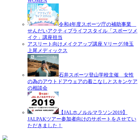
WOMEN
令和4年度スポーツ庁の補助事業
せんだいアクティブライフスタイル「スポーツメ
イク」講座担当
アスリート向けメイクアップ講座 Vリーグ/埼玉
上尾メディックス
石井スポーツ登山学校主催 女性
の為のアウトドアウェアの着こなしとスキンケア
の相談会
【JALホノルルマラソン2019】
JALPAKツアー参加者向けのサポートをさせてい
ただきました！